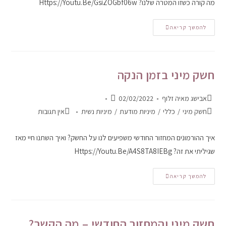
מה קורה כשזו המטרה שלנו? Https://youtu.be/GsiZOGbf06w
להמשך קריאה
חשק מיני בזמן הנקה
אבישג מאיה זלוף
02/02/2022
חשק מיני
/
כללי
/
מיניות מודעת
/
מיניות נשית
אין תגובות
איך ההורמונים המחזור החודשי משפיעים לנו על החשק? ואיך השתנו חיי מאז
שגיליתי את זה? Https://youtu.be/A4S8TA8IEBg
להמשך קריאה
חשק מיני והמחזור החודשי – מה הקשר?