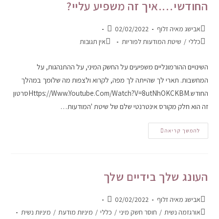
החודשי….איך זה משפיע עליי?
אבישג מאיה זלוף
02/02/2022
כללי
/
שיטת המודעות לפוריות
אין תגובות
השינויים ההורמונליים משפיעים על החשק המיני, על ההתנהגות, על
המחשבות. תארי לך שהייתה לך מפה, לקרוא ולצפות מה שלומך במהלך
החודש.https://www.youtube.com/watch?v=8utNhOKCKBMסרטון
זה הוא חלק מקורס אינטרנטי שלם של שיטת 'המודעות…
להמשך קריאה
העונג שלך בידיים שלך
אבישג מאיה זלוף
02/02/2022
אורגזמה נשית
/
חוסר חשק מיני
/
כללי
/
מיניות מודעת
/
מיניות נשית