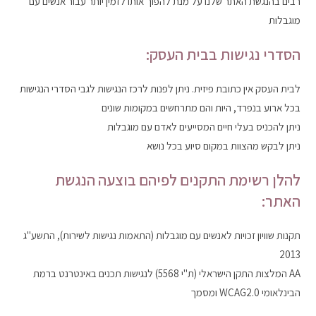
רבים בהנגשת האתר שלנו על מנת להפוך אותו לזמין יותר עבור אנשים עם
מוגבלות
הסדרי נגישות בבית העסק:
לבית העסק אין כתובת פיזית. ניתן לפנות לרכז הנגישות לגבי הסדרי הנגישות
בכל ארוע בנפרד, היות והם מתרחשים במקומות שונים
ניתן להכניס בעלי חיים המסייעים לאדם עם מוגבלות
ניתן לבקש מהצוות במקום סיוע בכל נושא
להלן רשימת התקנים לפיהם בוצעה הנגשת
האתר:
תקנות שוויון זכויות לאנשים עם מוגבלות (התאמות נגישות לשירות), התשע"ג
2013
AA המלצות התקן הישראלי (ת"י 5568) לנגישות תכנים באינטרנט ברמת
הבינלאומי WCAG2.0 ומסמך