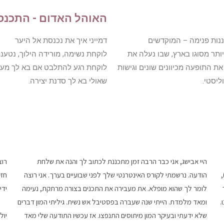
האוהל האדום - התכנס
תבוננות פנימה – המוקדשים
דמייני איך את נכנסת אל היער
ותר מסוגו בארץ, שבו נעלה את
לוקחת נשימה, מורידה הילוך, נטענ
ת התופעה מכיוונים שונים וגישות
לוקחת רגע להתלבט אם בא לך מעגל
ליסטי.
שאולי בא לך סדנת יצירה.
היי אבישג, אני כבר הרבה זמן מתכננת לכתוב לך והנה את שלחת
רוצ
הודעה. נרשמתי לקורס האינטרנטי שלך לפני שבועיים בערך. אני רוצה
חזק
לומר לך שהוא מופלא. את מעבירה את התכנים בצורה מרתקת, נעימה
ידי
.
ומאד מלמדת. הייתי שנה שעברה בפסטיבל אש נשית. גיליתי המון דברים
שלא ידעתי ובעיקר המון מיתוסים התנפצו. אז עכשיו התודעה שלי מאד
יולי