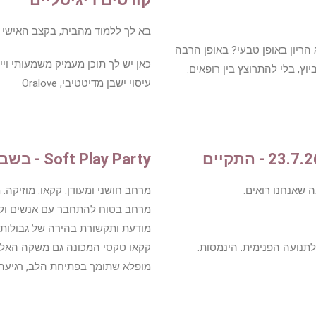
בא לך ללמוד מהבית, בקצב האישי 
הריון באופן טבעי? באופן הרבה
כאן יש לך תוכן מעמיק משמעותי וייח
יוץ, בלי להתרוצץ בין רופאים.
עיסוי ישבן מדיטטיבי, Oralove
Soft Play Party - בשבח ההאטה 30.7.26 - התקיים
 שאנחנו רואים.
מרחב חושני ומעודן. קקאו. מוזיקה. 
מרחב בטוח להתחבר עם אנשים ולחק
מודעת ותקשורת בהירה של גבולות 
לתנועה הפנימית.
הינמסות.
קקאו טקסי המכונה גם משקה האלי
מופלא שתומך בפתיחת הלב, רגיעה ו