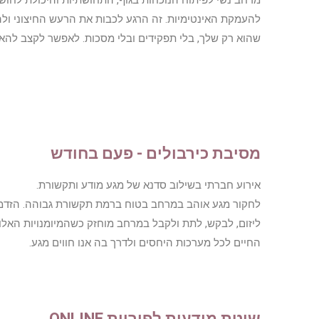
מרחב נשי לפיתוח הנוכחות בגוף, התחושתיות והיכולת לחוש 
להעמקת האינטימיות. זה הרגע לכבות את הרעש החיצוני ול
שהוא רק שלך, בלי תפקידים ובלי מסכות. לאפשר לקצב להא
מסיבת כירבולים - פעם בחודש
אירוע חברתי בשילוב סדנא של מגע מודע ותקשורת.
לחקור מגע אוהב במרחב בטוח ברמת תקשורת גבוהה. הזדמנו
ליזום, לבקש, לתת ולקבל במרחב מוחזק כשהמיומנויות האל
החיים לכל מערכות היחסים ולדרך בה אנו חווים מגע.
שיטת מודעות לפוריות ONLINE