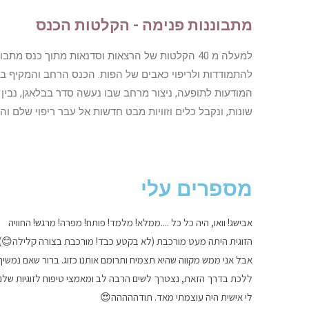
מתבוננות פנימה - הקלטות הכנס
למעלה מ 40 הקלטות של הרצאות וסדנאות מתוך כנס מ
להתמודדות ולריפוי כאבים של הפות. הכנס הרחב והמקיף בי
המודעות לתופעה, ניצור מרחב שבו נעשה סדר בבלאגן, נבין א
שונות, ונקבל כלים וזוויות מבט חדשות אל עבר ריפוי שלם והו
מספרים עלי
אבישג! וואו, היה כל כל ....ממלא! מלמד! פותח! מפרה! מרגש! החוויה
הזוגית היתה מעט מורכבת (לא בקטע כבד! מורכבת בצורה קלילה😊),
אבל אני ממש מקווה שהיא תצמיח ותרומם אותנו כזוג. ברור שאם נמשיך
ללכת בדרך הזאת, נצטרך לשים הרבה לב ומאמצי טיפוח לזוגיות שלנו
לי אישית היה עוצמתי מאד. תודההההה😍