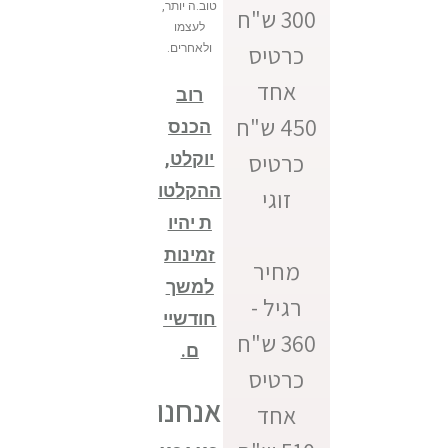
טוב.ה יותר,
מ
300 ש"ח
צ
לעצמו
ר
א
כרטיס
ולאחרים.
ו
מ
י
אחד
נ
רוב
ה
ה
450 ש"ח
הכנס
י
ג
ז
כרטיס
יוקלט,
ע
ם
ההקלטו
ל
זוגי
א
ת יהיו
ב
ו
י
זמינות
ף
ש
מחיר
מ
ג
למשך
נ
רגיל -
א
ח
חודשיי
ת
ה
360 ש"ח
"
ל
ם.
ש
ט
כרטיס
ב
נ
ט
אנחנו
ט
אחד
א
ר
ר
ה