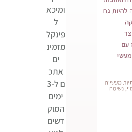
ו
כ
ומיכא
 להיות גם
ן
ו
ל
קה
מ
נ
צר
פינקל
ח
ה
 עם
מזמינ
ש
ל
מעשי
ים
כ
נ
ס
אתכ
י
ם
ם ל-3
תיות מעשיות
ו
וי, נשימה
ס
ימים
ד
נ
המוק
א
ו
דשים
ת
ה
ע